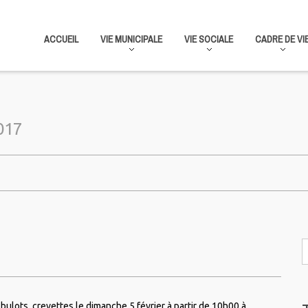
ACCUEIL
VIE MUNICIPALE
VIE SOCIALE
CADRE DE VI
2017
ulots, crevettes le dimanche 5 février à partir de 10h00 à