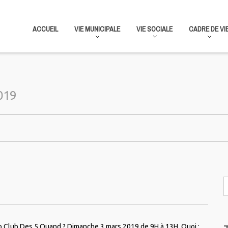
ACCUEIL
VIE MUNICIPALE
VIE SOCIALE
CADRE DE VI
2019
 Club Des 5 Quand ? Dimanche 3 mars 2019 de 9H à 13H. Quoi :