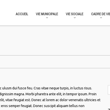
ACCUEIL
VIE MUNICIPALE
VIE SOCIALE
CADRE DE VI
lusm dui fusce feu. Cras vitae neque turpis, in luctus risus.
dignissim magna. Morbi pharetra ante elit, in tempor ipsum. Proin
lit, vitae feugiat est. Donec at lorem ac dolor venenatis ultricies et
et eros semper feugiat. Donec suscipit aliquam tellus non