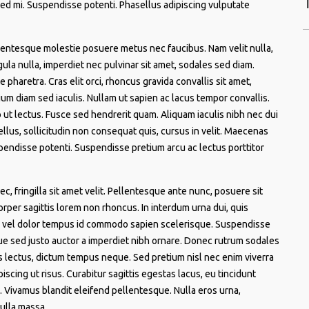
 sed mi. Suspendisse potenti. Phasellus adipiscing vulputate
lentesque molestie posuere metus nec faucibus. Nam velit nulla,
la nulla, imperdiet nec pulvinar sit amet, sodales sed diam.
haretra. Cras elit orci, rhoncus gravida convallis sit amet,
ium diam sed iaculis. Nullam ut sapien ac lacus tempor convallis.
ut lectus. Fusce sed hendrerit quam. Aliquam iaculis nibh nec dui
ellus, sollicitudin non consequat quis, cursus in velit. Maecenas
pendisse potenti. Suspendisse pretium arcu ac lectus porttitor
ec, fringilla sit amet velit. Pellentesque ante nunc, posuere sit
rper sagittis lorem non rhoncus. In interdum urna dui, quis
sl vel dolor tempus id commodo sapien scelerisque. Suspendisse
eque sed justo auctor a imperdiet nibh ornare. Donec rutrum sodales
s lectus, dictum tempus neque. Sed pretium nisl nec enim viverra
iscing ut risus. Curabitur sagittis egestas lacus, eu tincidunt
. Vivamus blandit eleifend pellentesque. Nulla eros urna,
nulla massa.