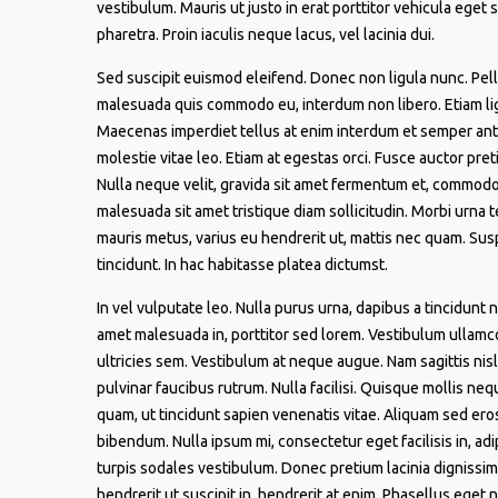
vestibulum. Mauris ut justo in erat porttitor vehicula eget
pharetra. Proin iaculis neque lacus, vel lacinia dui.
Sed suscipit euismod eleifend. Donec non ligula nunc. Pel
malesuada quis commodo eu, interdum non libero. Etiam ligu
Maecenas imperdiet tellus at enim interdum et semper ante p
molestie vitae leo. Etiam at egestas orci. Fusce auctor pret
Nulla neque velit, gravida sit amet fermentum et, commodo 
malesuada sit amet tristique diam sollicitudin. Morbi urna t
mauris metus, varius eu hendrerit ut, mattis nec quam. Sus
tincidunt. In hac habitasse platea dictumst.
In vel vulputate leo. Nulla purus urna, dapibus a tincidunt n
amet malesuada in, porttitor sed lorem. Vestibulum ullamco
ultricies sem. Vestibulum at neque augue. Nam sagittis ni
pulvinar faucibus rutrum. Nulla facilisi. Quisque mollis n
quam, ut tincidunt sapien venenatis vitae. Aliquam sed ero
bibendum. Nulla ipsum mi, consectetur eget facilisis in, adip
turpis sodales vestibulum. Donec pretium lacinia dignissim
hendrerit ut suscipit in, hendrerit at enim. Phasellus eget 