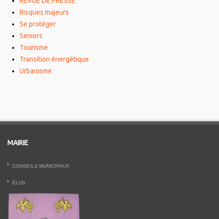
REVUE DE PRESSE
Risques majeurs
Se protéger
Seniors
Tourisme
Transition énergétique
Urbanisme
MAIRIE
CONSEILS MUNICIPAUX
ÉLUS