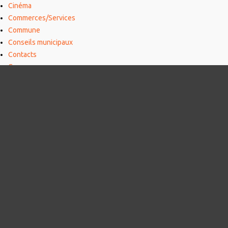
Cinéma
Commerces/Services
Commune
Conseils municipaux
Contacts
Copamo
Covid-19, mesures sanitaires et informations
Culte
Déchets
Défibrillateur
Données chiffrées
Écoles
Élections
Élus
EMMAÜS
Emploi
Empreinte carbone
Enquêtes publiques
Entreprises