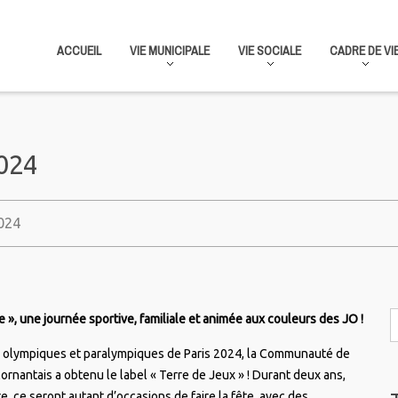
ACCUEIL
VIE MUNICIPALE
VIE SOCIALE
CADRE DE VI
2024
024
e », une journée sportive, familiale et animée aux couleurs des JO !
x olympiques et paralympiques de Paris 2024, la Communauté de
nantais a obtenu le label « Terre de Jeux » ! Durant deux ans,
ire, ce seront autant d’occasions de faire la fête, avec des