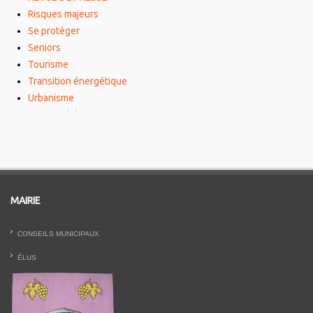
Risques majeurs
Se protéger
Seniors
Tourisme
Transition énergétique
Urbanisme
MAIRIE
CONSEILS MUNICIPAUX
ÉLUS