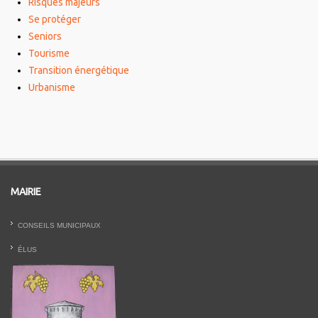
Risques majeurs
Se protéger
Seniors
Tourisme
Transition énergétique
Urbanisme
MAIRIE
CONSEILS MUNICIPAUX
ÉLUS